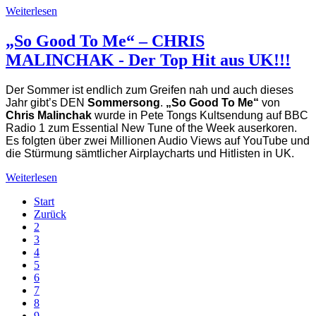
Weiterlesen
„So Good To Me“ – CHRIS
MALINCHAK - Der Top Hit aus UK!!!
Der Sommer ist endlich zum Greifen nah und auch dieses
Jahr gibt’s DEN
Sommersong
.
„So Good To Me“
von
Chris Malinchak
wurde in Pete Tongs Kultsendung auf BBC
Radio 1 zum Essential New Tune of the Week auserkoren.
Es folgten über zwei Millionen Audio Views auf YouTube und
die Stürmung sämtlicher Airplaycharts und Hitlisten in UK.
Weiterlesen
Start
Zurück
2
3
4
5
6
7
8
9