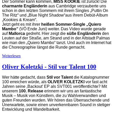
Der Sommer kann kommen,
MISS KOOKIE
ist zurück! Die
charmante Engländerin
aus Cambridge verzauberte uns
schon in den letzten Sommern mit ihrem Singles „Puttin On
The Ritz“ und „Blue Night Shadow“aus ihrem Debüt-Album
„Kookies & Kream“.
Jetzt geht es mit ihrer
heißen Sommer-Single „Quiero
Mambo“
(VÖ Ende Juni) weiter. Das Video wurde gerade
auf
Mallorca
gedreht. Hier zeigt die
süße Engländerin
den
Leuten auf der Straße, am Strand und in der Altstadt Palmas
wie man den „Quiero Mambo“ tanzt. Und auch im Internet hat
die Choreographie längst die Runde gemacht.
Weiterlesen
Oliver Koletzki - Stil vor Talent 100
Wer hätte gedacht, dass
Stil vor Talent
die Katalognummer
100 erreichen würde, als
OLIVER KOLETZKI
vor fast acht
Jahren seine ‚Backout’ EP als SVT001 veröffentlichte? Mit
unserem
100. Release
erinnern wir uns an fantastische
Musik – Musik von Künstlern, die zu Wahlverwandten und
guten Freunden wurden. Wir hören das Überraschende und
Unerwartete, sowie einen unverkennbaren Sound in stetiger
Entwicklung und Wandelbarkeit.