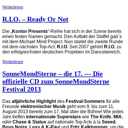
Weiterlesen
R.I.O. – Ready Or Not
Die „
Kontor Presents
“-Reihe hat sich in der Szene bereits
einen festen Namen gemacht. Den Auftakt der Staffel gab´s
mit dem Michael Mind Project. Nun startet die zweite Runde
mit dem nächsten Top-Act:
R.I.O.
Seit 2007 gehört
R.I.O.
zu
den erfolgreichsten deutschen Projekten im Dancebereich.
Weiterlesen
SonneMondSterne – die 17. --- Die
offizielle CD zum SonneMondSterne
Festival 2013
Das
alljährliche Highlight
des
Festival-Sommers
für alle
Freunde
elektronischer Musik
geht vom 9. bis zum 11.
August 2013 bereits zum 17. Mal über die Bühne! Wie jedes
Jahr treffen
internationale Superstars
wie
The Knife
,
MIA.
oder
Chase & Status
auf nationale Top Acts à la
Seeed
,
Boys Noize
,
Lexy & K-Pau
l und
Fritz Kalkbrenner
, um die