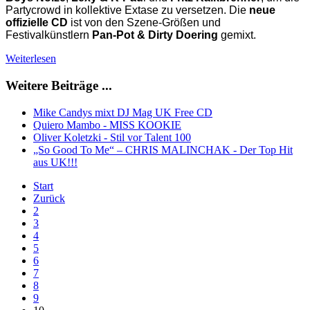
Partycrowd in kollektive Extase zu versetzen. Die
neue
offizielle CD
ist von den Szene-Größen und
Festivalkünstlern
Pan-Pot & Dirty Doering
gemixt.
Weiterlesen
Weitere Beiträge ...
Mike Candys mixt DJ Mag UK Free CD
Quiero Mambo - MISS KOOKIE
Oliver Koletzki - Stil vor Talent 100
„So Good To Me“ – CHRIS MALINCHAK - Der Top Hit
aus UK!!!
Start
Zurück
2
3
4
5
6
7
8
9