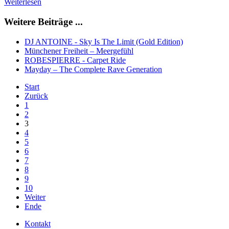
Weiterlesen
Weitere Beiträge ...
DJ ANTOINE - Sky Is The Limit (Gold Edition)
Münchener Freiheit – Meergefühl
ROBESPIERRE - Carpet Ride
Mayday – The Complete Rave Generation
Start
Zurück
1
2
3
4
5
6
7
8
9
10
Weiter
Ende
Kontakt