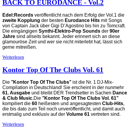
BACK TO EURODANCE - Vol.2
Edel:Records
veröffentlicht nach dem Erfolg der Vol.1 die
zweite Kopplung
der besten
Eurodance Hits
mit Songs
von Captain Jack über Gigi D’Agostino bis hin zu Tomcraft.
Die eingängigen
Synthi-Elektro-Pop Sounds
der
90er
Jahre
sind allseits bekannt. Jeder erinnert sich an diese
glamouröse Zeit und wer sie nicht miterlebt hat, lässt sich
gerne mitreißen.
Weiterlesen
Kontor Top Of The Clubs Vol. 61
Die
’’Kontor Top Of The Clubs’’
ist die Nr. 1 DJ-Mix-
Compilation in Deutschland! Sie erscheint in der nunmehr
61. Ausgabe
und bleibt DER Trendsetter in Sachen
Dance
& Club Music
.Die
’’Kontor Top Of The Clubs Vol. 61’’
kompiliert die
60
heißesten und angesagtesten
Club-Hits
,
die bis dato zum Teil noch unveröffentlicht, und damit auch
erstmalig und exklusiv auf der
Volume 61
vertreten sind.
Weiterlesen