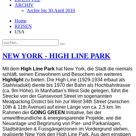
ARCHIV
Archiv bis 30.April 2010
Home
REISEN
USA
NEW YORK - HIGH LINE PARK
Mit dem
High Line Park
hat New York, die Stadt die niemals
schläft, seinen Einwohnern und Besuchern ein weiteres
Highlight
zu bieten. Die High Line (1929-1934 erbaut als
Stahlviadukt) diente bis 1970 der Bahn als Hochbahntrasse
(ca. 9m Höhe). In Manhattan's West Side gelegen, führt die
Strecke von der Gansevoort Street im sogenannten
Meatpacking District bis hin zur West 34th Street (zwischen
10th & 11th Avenue) auf einer Länge von ca. 2,5 km. Im
Rahmen der
GOING GREEN
Initiative, bei der
umweltfreundliche & energiesparende Projekte, wie die
Neuanlage und Begrünung von Pier- und Parkanlagen,
Stadtstränden & Fussgängerzonen im Vordergrund stehen,
realisierte New York den High Line Park.
Aus dem einstigen