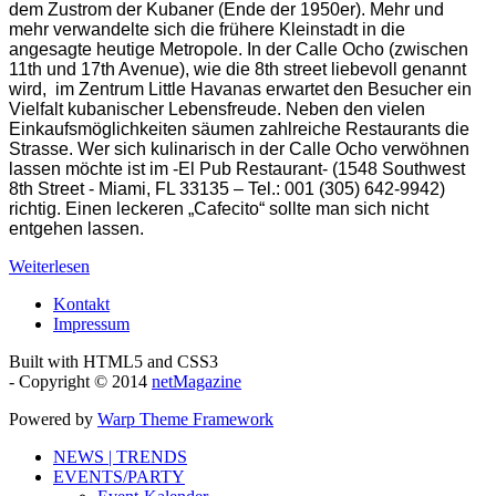
dem Zustrom der Kubaner (Ende der 1950er). Mehr und
mehr verwandelte sich die frühere Kleinstadt in die
angesagte heutige Metropole. In der Calle Ocho (zwischen
11th und 17th Avenue), wie die 8th street liebevoll genannt
wird, im Zentrum Little Havanas erwartet den Besucher ein
Vielfalt kubanischer Lebensfreude. Neben den vielen
Einkaufsmöglichkeiten säumen zahlreiche Restaurants die
Strasse. Wer sich kulinarisch in der Calle Ocho verwöhnen
lassen möchte ist im -El Pub Restaurant- (1548 Southwest
8th Street - Miami, FL 33135 – Tel.: 001 (305) 642-9942)
richtig. Einen leckeren „Cafecito“ sollte man sich nicht
entgehen lassen.
Weiterlesen
Kontakt
Impressum
Built with HTML5 and CSS3
- Copyright © 2014
netMagazine
Powered by
Warp Theme Framework
NEWS | TRENDS
EVENTS/PARTY