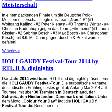
Meisterschaft
In einem packenden Finale um die Deutsche Polo-
Meistermeisterschaft siegte das Team „Nord/LB“ (#1
Wolfgang Kailing - #2 Peter Kienast - #3 Thomas Winter - #4
Christian Badenhop) gegen das Team „Eikemeier“ (#1 Laura
Gissler - #2 Sabrina Bosch - #3 Max Bosch - #4 Christopher
Kirsch) mit 8:6. Mit Champagnerdusche & Pokal wurde
gefeiert!
Weiterlesen
HOLI GAUDY Festival-Tour 2014 by
RTL II & diginights
Das
Jahr 2014 wird bunt
: RTL II und diginights präsentieren
die
HOLI GAUDY Festival-Tour
. Die europäische Variante
des indischen Frühlingsfestes geht ab Anfang Mai 2014 auf
Tournee, mit über
30 Terminen in Deutschland, der
Schweiz, den Niederlanden, Dänemark und Italien
. Unter
dem Motto
„Colour Your Day“
lädt die
HOLI GAUDY
Festival-Tour
die Besucher ein