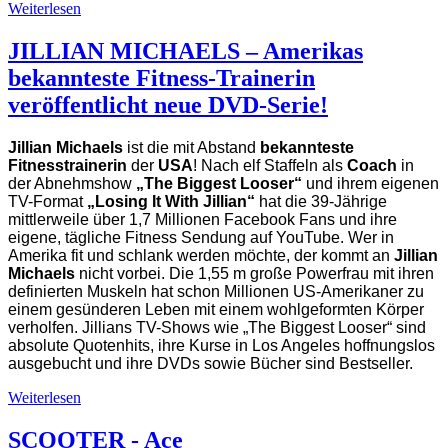
Weiterlesen
JILLIAN MICHAELS – Amerikas
bekannteste Fitness-Trainerin
veröffentlicht neue DVD-Serie!
Jillian Michaels
ist die mit Abstand
bekannteste
Fitnesstrainerin
der
USA
! Nach elf Staffeln als
Coach
in
der Abnehmshow
„The Biggest Looser“
und ihrem eigenen
TV-Format
„Losing It With Jillian“
hat die 39-Jährige
mittlerweile über 1,7 Millionen Facebook Fans und ihre
eigene, tägliche Fitness Sendung auf YouTube. Wer in
Amerika fit und schlank werden möchte, der kommt an
Jillian
Michaels
nicht vorbei. Die 1,55 m große Powerfrau mit ihren
definierten Muskeln hat schon Millionen US-Amerikaner zu
einem gesünderen Leben mit einem wohlgeformten Körper
verholfen. Jillians TV-Shows wie „The Biggest Looser“ sind
absolute Quotenhits, ihre Kurse in Los Angeles hoffnungslos
ausgebucht und ihre DVDs sowie Bücher sind Bestseller.
Weiterlesen
SCOOTER - Ace