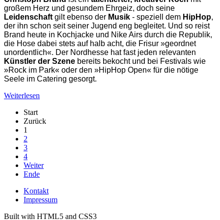
großem Herz und gesundem Ehrgeiz, doch seine
Leidenschaft
gilt ebenso der
Musik
- speziell dem
HipHop
,
der ihn schon seit seiner Jugend eng begleitet. Und so reist
Brand heute in Kochjacke und Nike Airs durch die Republik,
die Hose dabei stets auf halb acht, die Frisur »geordnet
unordentlich«. Der Nordhesse hat fast jeden relevanten
Künstler der Szene
bereits bekocht und bei Festivals wie
»Rock im Park« oder den »HipHop Open« für die nötige
Seele im Catering gesorgt.
Weiterlesen
Start
Zurück
1
2
3
4
Weiter
Ende
Kontakt
Impressum
Built with HTML5 and CSS3