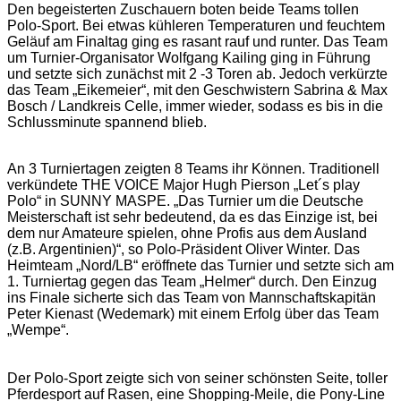
Den begeisterten Zuschauern boten beide Teams tollen
Polo-Sport. Bei etwas kühleren Temperaturen und feuchtem
Geläuf am Finaltag ging es rasant rauf und runter. Das Team
um Turnier-Organisator Wolfgang Kailing ging in Führung
und setzte sich zunächst mit 2 -3 Toren ab. Jedoch verkürzte
das Team „Eikemeier“, mit den Geschwistern Sabrina & Max
Bosch / Landkreis Celle, immer wieder, sodass es bis in die
Schlussminute spannend blieb.
An 3 Turniertagen zeigten 8 Teams ihr Können. Traditionell
verkündete THE VOICE Major Hugh Pierson „Let´s play
Polo“ in SUNNY MASPE. „Das Turnier um die Deutsche
Meisterschaft ist sehr bedeutend, da es das Einzige ist, bei
dem nur Amateure spielen, ohne Profis aus dem Ausland
(z.B. Argentinien)“, so Polo-Präsident Oliver Winter. Das
Heimteam „Nord/LB“ eröffnete das Turnier und setzte sich am
1. Turniertag gegen das Team „Helmer“ durch. Den Einzug
ins Finale sicherte sich das Team von Mannschaftskapitän
Peter Kienast (Wedemark) mit einem Erfolg über das Team
„Wempe“.
Der Polo-Sport zeigte sich von seiner schönsten Seite, toller
Pferdesport auf Rasen, eine Shopping-Meile, die Pony-Line