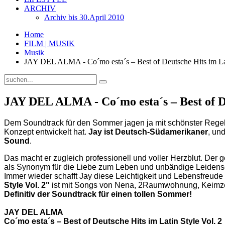
ARCHIV
Archiv bis 30.April 2010
Home
FILM | MUSIK
Musik
JAY DEL ALMA - Co´mo esta´s – Best of Deutsche Hits im Lat
JAY DEL ALMA - Co´mo esta´s – Best of De
Dem Soundtrack für den Sommer jagen ja mit schönster Regelm
Konzept entwickelt hat.
Jay ist Deutsch-Südamerikaner
, un
Sound
.
Das macht er zugleich professionell und voller Herzblut. Der 
als Synonym für die Liebe zum Leben und unbändige Leidensch
Immer wieder schafft Jay diese Leichtigkeit und Lebensfreude
Style Vol. 2"
ist mit Songs von Nena, 2Raumwohnung, Keimzeit (
Definitiv der Soundtrack für einen tollen Sommer!
JAY DEL ALMA
Co´mo esta´s – Best of Deutsche Hits im Latin Style Vol. 2