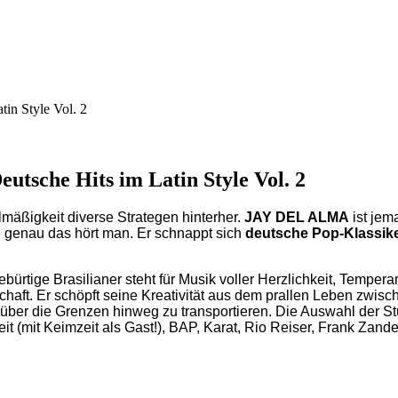
in Style Vol. 2
utsche Hits im Latin Style Vol. 2
äßigkeit diverse Strategen hinterher.
JAY DEL ALMA
ist jem
d genau das hört man. Er schnappt sich
deutsche Pop-Klassik
gebürtige Brasilianer steht für Musik voller Herzlichkeit, Temp
aft. Er schöpft seine Kreativität aus dem prallen Leben zwisc
 über die Grenzen hinweg zu transportieren. Die Auswahl der S
mit Keimzeit als Gast!), BAP, Karat, Rio Reiser, Frank Zander