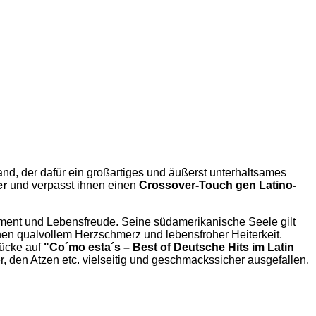
and, der dafür ein großartiges und äußerst unterhaltsames
er
und verpasst ihnen einen
Crossover-Touch gen Latino-
erament und Lebensfreude. Seine südamerikanische Seele gilt
hen qualvollem Herzschmerz und lebensfroher Heiterkeit.
tücke auf
"Co´mo esta´s – Best of Deutsche Hits im Latin
, den Atzen etc. vielseitig und geschmackssicher ausgefallen.