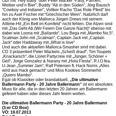
Ötzi mit “Hey Baby” über Peter Wackel “Party, Palmen,
Weiber und’n Bier”, Buddy “Ab in den Süden”, Jörg Bausch
“Cowboy und Indianer”, Vollker Racho “Das Rote Pferd” bis
hin zu Axel Fischer mit “Griechischer Wein”. Natürlich darf
auch der König von Mallorca Jürgen Drews mit seinem
Alltime-Hit „Ein Bett im Kornfeld“ nicht fehlen. Die Atzen sind
mit „Das Geht Ab (Wir Feiern Die Ganze Nacht)“ ebenso mit
dabei wie Loona mit „Bailando“, Lou Bega mit „Mambo No.5“,
Scatman John mit „Scatman“, Captain Jack mit „Captain
Jack“ oder Haddaway mit „What is love“
Und auch die aktuellen Mallorca-Smasher sind mit dabei.
CD 3 präsentiert Peter Wackels „Scheiß drauf“, Tim Toupets
„Knackarsch“, die Lloret Partycrew mit „Jünger, Schöner +
Geil“, Jorge Gonzalez & Narany mit „Hola Fiesta“, R.I.O fea.
U-Jean „Summer Jam“, Ralf Petersen ft. Hack Norris „Alles
wird aus Hack gemacht“ und Miss Kookies Sommerhit
„Quiero Mambo“.
Egal ob Klassiker oder brandaktuell,
„Die ultimative
Ballermann Party - 20 Jahre Ballermann“
ist ein absolutes
Muss für alle, die in den letzten 20 Jahren am Ballermann
gefeiert haben oder dieses Jahr feiern wollen.
Die ultimative Ballermann Party - 20 Jahre Ballermann
(3-er CD Box)
VÖ: 19.07.2013