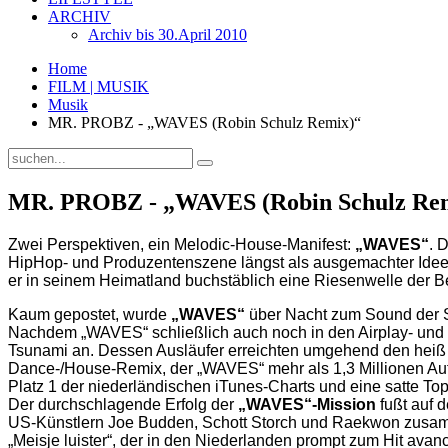
ARCHIV
Archiv bis 30.April 2010
Home
FILM | MUSIK
Musik
MR. PROBZ - „WAVES (Robin Schulz Remix)“
MR. PROBZ - „WAVES (Robin Schulz Re
Zwei Perspektiven, ein Melodic-House-Manifest:
„WAVES“
. 
HipHop- und Produzentenszene längst als ausgemachter Ideeng
er in seinem Heimatland buchstäblich eine Riesenwelle der Be
Kaum gepostet, wurde
„WAVES“
über Nacht zum Sound der
Nachdem „WAVES“ schließlich auch noch in den Airplay- und V
Tsunami an. Dessen Ausläufer erreichten umgehend den heiß 
Dance-/House-Remix, der „WAVES“ mehr als 1,3 Millionen Au
Platz 1 der niederländischen iTunes-Charts und eine satte Top
Der durchschlagende Erfolg der
„WAVES“-Mission
fußt auf 
US-Künstlern Joe Budden, Schott Storch und Raekwon zusamme
„Meisje luister“, der in den Niederlanden prompt zum Hit avanc