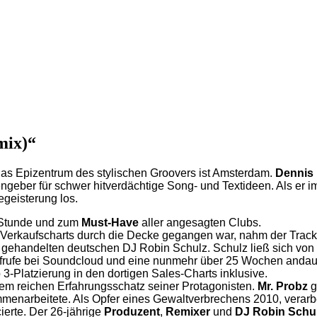
mix)“
Das Epizentrum des stylischen Groovers ist Amsterdam.
Dennis 
eber für schwer hitverdächtige Song- und Textideen. Als er im
geisterung los.
 Stunde und zum
Must-Have
aller angesagten Clubs.
erkaufscharts durch die Decke gegangen war, nahm der Track n
gehandelten deutschen DJ Robin Schulz. Schulz ließ sich von
frufe bei Soundcloud und eine nunmehr über 25 Wochen andaue
 3-Platzierung in den dortigen Sales-Charts inklusive.
dem reichen Erfahrungsschatz seiner Protagonisten.
Mr. Probz
g
narbeitete. Als Opfer eines Gewaltverbrechens 2010, verarbei
ierte. Der 26-jährige
Produzent
,
Remixer
und
DJ Robin Schu