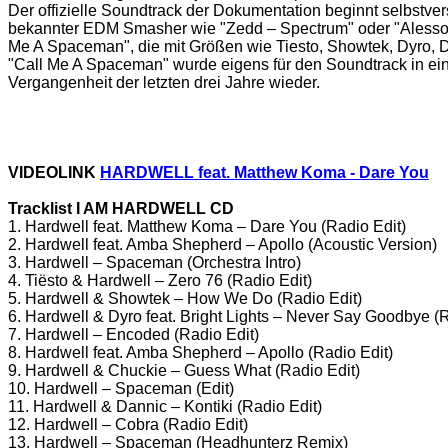
Der offizielle Soundtrack der Dokumentation beginnt selbstver
bekannter EDM Smasher wie "Zedd – Spectrum" oder "Alesso –
Me A Spaceman", die mit Größen wie Tiesto, Showtek, Dyro, D
"Call Me A Spaceman" wurde eigens für den Soundtrack in e
Vergangenheit der letzten drei Jahre wieder.
VIDEOLINK
HARDWELL feat. Matthew Koma - Dare You
Tracklist I AM HARDWELL CD
1. Hardwell feat. Matthew Koma – Dare You (Radio Edit)
2. Hardwell feat. Amba Shepherd – Apollo (Acoustic Version)
3. Hardwell – Spaceman (Orchestra Intro)
4. Tiësto & Hardwell – Zero 76 (Radio Edit)
5. Hardwell & Showtek – How We Do (Radio Edit)
6. Hardwell & Dyro feat. Bright Lights – Never Say Goodbye (R
7. Hardwell – Encoded (Radio Edit)
8. Hardwell feat. Amba Shepherd – Apollo (Radio Edit)
9. Hardwell & Chuckie – Guess What (Radio Edit)
10. Hardwell – Spaceman (Edit)
11. Hardwell & Dannic – Kontiki (Radio Edit)
12. Hardwell – Cobra (Radio Edit)
13. Hardwell – Spaceman (Headhunterz Remix)