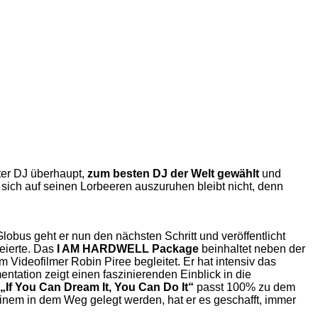
ter DJ überhaupt,
zum besten DJ der Welt
gewählt
und
sich auf seinen Lorbeeren auszuruhen bleibt nicht, denn
bus geht er nun den nächsten Schritt und veröffentlicht
eierte. Das
I AM HARDWELL Package
beinhaltet neben der
ideofilmer Robin Piree begleitet. Er hat intensiv das
ntation zeigt einen faszinierenden Einblick in die
f You Can Dream It, You Can Do It“
passt 100% zu dem
 einem in dem Weg gelegt werden, hat er es geschafft, immer