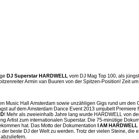
ige
DJ Superstar HARDWELL
vom DJ Mag Top 100, als jüngs
zenreiter Armin van Buuren von der Spitzen-Position! Zeit um 
en Music Hall Amsterdam sowie unzähligen Gigs rund um den Glo
üngst auf dem Amsterdam Dance Event 2013 umjubelt Premiere f
CD
! Mehr als zweieinhalb Jahre lang wurde HARDWELL von dem V
g Artist zum internationalen Superstar. Die 75-minütige Dokume
ekommen hat. Das Motto der Dokumentation
I AM HARDWELL „I
s der beste DJ der Welt zu werden. Trotz der vielen Steine, die
abzuliefern.