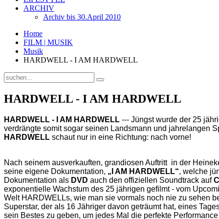
ARCHIV
Archiv bis 30.April 2010
Home
FILM | MUSIK
Musik
HARDWELL - I AM HARDWELL
HARDWELL - I AM HARDWELL
HARDWELL - I AM HARDWELL
--- Jüngst wurde der 25 jähr
verdrängte somit sogar seinen Landsmann und jahrelangen Spit
HARDWELL
schaut nur in eine Richtung: nach vorne!
Nach seinem ausverkauften, grandiosen Auftritt in der Heinek
seine eigene Dokumentation,
„I AM HARDWELL“
, welche j
Dokumentation als
DVD
auch den offiziellen Soundtrack auf
exponentielle Wachstum des 25 jährigen gefilmt - vom Upcomin
Welt HARDWELLs, wie man sie vormals noch nie zu sehen b
Superstar, der als 16 Jähriger davon geträumt hat, eines Tage
sein Bestes zu geben, um jedes Mal die perfekte Performance 